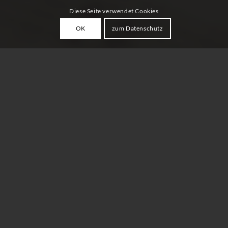
Diese Seite verwendet Cookies
OK
zum Datenschutz
HERZLICH WILLKOMMEN
Unser Verein „
Young Voices e.V. Gemmingen
“ und
unsere Chöre
Young Voices
,
Teen Voices
,
Sweet
Voices
und
Mini Voices
begrüßen Sie ganz herzlich. Wir
hoffen, Sie finden alle Informationen auf den folgenden
Seiten.