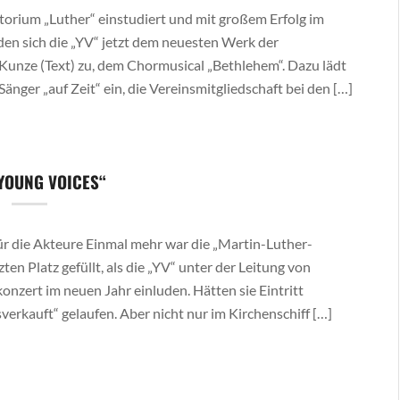
orium „Luther“ einstudiert und mit großem Erfolg im
den sich die „YV“ jetzt dem neuesten Werk der
 Kunze (Text) zu, dem Chormusical „Bethlehem“. Dazu lädt
änger „auf Zeit“ ein, die Vereinsmitgliedschaft bei den […]
YOUNG VOICES“
r die Akteure Einmal mehr war die „Martin-Luther-
ten Platz gefüllt, als die „YV“ unter der Leitung von
onzert im neuen Jahr einluden. Hätten sie Eintritt
verkauft“ gelaufen. Aber nicht nur im Kirchenschiff […]