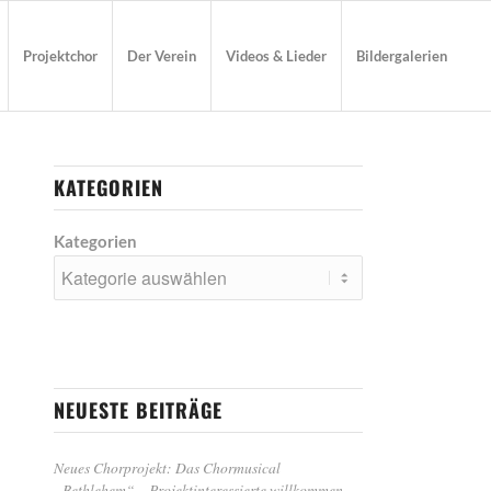
Projektchor
Der Verein
Videos & Lieder
Bildergalerien
KATEGORIEN
Kategorien
NEUESTE BEITRÄGE
Neues Chorprojekt: Das Chormusical
„Bethlehem“ – Projektinteressierte willkommen