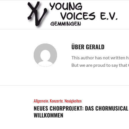
ÜBER
GERALD
This author has not written hi
But we are proud to say that
Allgemein
,
Konzerte
,
Neuigkeiten
NEUES CHORPROJEKT: DAS CHORMUSICAL 
WILLKOMMEN