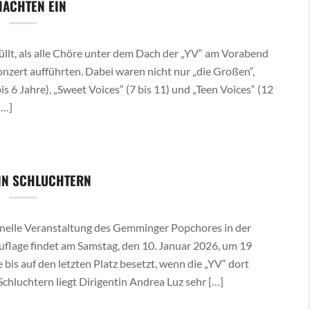
NACHTEN EIN
llt, als alle Chöre unter dem Dach der „YV“ am Vorabend
nzert aufführten. Dabei waren nicht nur „die Großen“,
s 6 Jahre), „Sweet Voices“ (7 bis 11) und „Teen Voices“ (12
[…]
IN SCHLUCHTERN
ionelle Veranstaltung des Gemminger Popchores in der
uflage findet am Samstag, den 10. Januar 2026, um 19
e bis auf den letzten Platz besetzt, wenn die „YV“ dort
Schluchtern liegt Dirigentin Andrea Luz sehr […]