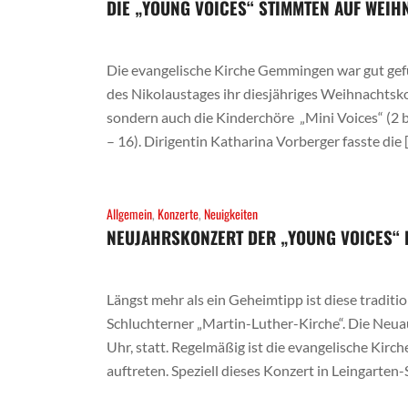
DIE „YOUNG VOICES“ STIMMTEN AUF WEIH
Die evangelische Kirche Gemmingen war gut gefü
des Nikolaustages ihr diesjähriges Weihnachtsko
sondern auch die Kinderchöre „Mini Voices“ (2 bi
– 16). Dirigentin Katharina Vorberger fasste die 
Allgemein
,
Konzerte
,
Neuigkeiten
NEUJAHRSKONZERT DER „YOUNG VOICES“ 
Längst mehr als ein Geheimtipp ist diese tradit
Schluchterner „Martin-Luther-Kirche“. Die Neua
Uhr, statt. Regelmäßig ist die evangelische Kirch
auftreten. Speziell dieses Konzert in Leingarten-