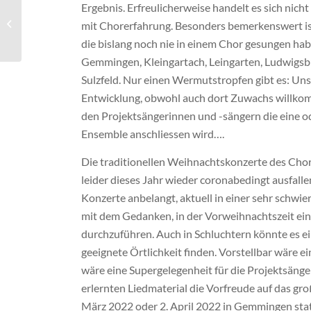
Gospelprojekt:
Ergebnis. Erfreulicherweise handelt es sich ni
Erfolgversprechender
mit Chorerfahrung. Besonders bemerkenswert ist
Start – Einstieg noch
die bislang noch nie in einem Chor gesungen h
möglich
Gemmingen, Kleingartach, Leingarten, Ludwigs
Sulzfeld. Nur einen Wermutstropfen gibt es: Uns
Entwicklung, obwohl auch dort Zuwachs willkomm
den Projektsängerinnen und -sängern die eine o
Ensemble anschliessen wird….
Die traditionellen Weihnachtskonzerte des Cho
leider dieses Jahr wieder coronabedingt ausfall
Konzerte anbelangt, aktuell in einer sehr schwie
mit dem Gedanken, in der Vorweihnachtszeit ei
durchzuführen. Auch in Schluchtern könnte es ein
geeignete Örtlichkeit finden. Vorstellbar wäre
wäre eine Supergelegenheit für die Projektsänge
erlernten Liedmaterial die Vorfreude auf das gr
März 2022 oder 2. April 2022 in Gemmingen stat