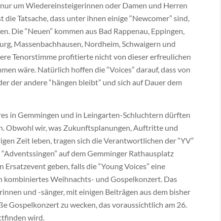
cht nur um Wiedereinsteigerinnen oder Damen und Herren
 die Tatsache, dass unter ihnen einige “Newcomer” sind,
aben. Die “Neuen” kommen aus Bad Rappenau, Eppingen,
burg, Massenbachhausen, Nordheim, Schwaigern und
ere Tenorstimme profitierte nicht von dieser erfreulichen
en wäre. Natürlich hoffen die “Voices” darauf, dass von
der der andere “hängen bleibt” und sich auf Dauer dem
res in Gemmingen und in Leingarten-Schluchtern dürften
en. Obwohl wir, was Zukunftsplanungen, Auftritte und
rigen Zeit leben, tragen sich die Verantwortlichen der “YV”
n “Adventssingen” auf dem Gemminger Rathausplatz
 Ersatzevent geben, falls die “Young Voices” eine
 ein kombiniertes Weihnachts- und Gospelkonzert. Das
rinnen und -sänger, mit einigen Beiträgen aus dem bisher
oße Gospelkonzert zu wecken, das voraussichtlich am 26.
tfinden wird.