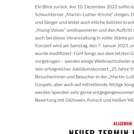
Ein Blick zurück: Am 10. Dezember 2022 sollte 
Schluchterner „Martin-Luther-Kirche“ steigen. 
und Sänger und leider auch etliche Solisten kra
„Young Voices“ umdisponieren und den Auftritt 
auch bei dieser Veranstaltung in voller Stärke p
Konzert wird am Samstag, den 7. Januar 2023, 
wurde modifiziert: Fünf Songs aus dem letzten G
vorgetragen – werden einige Weihnachtslieder e
sein erfolgreiches Jubiläumskonzert „25 Jahre 
Besucherinnen und Besucher in der „Martin-Luth
Gospels, aber auch auf mitreißende, fetzige Songs 
werden Spenden sehr gerne entgegengenommen. I
Bewirtung mit Glühwein, Punsch und heißen Wü
ALLGEMEIN
,
NEUER TERMIN 