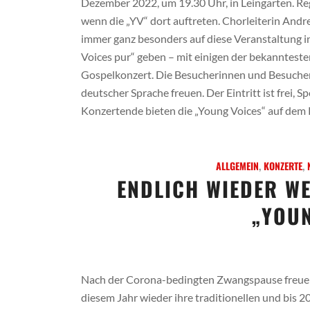
Dezember 2022, um 19.30 Uhr, in Leingarten. Reg
wenn die „YV“ dort auftreten. Chorleiterin Andre
immer ganz besonders auf diese Veranstaltung i
Voices pur“ geben – mit einigen der bekanntest
Gospelkonzert. Die Besucherinnen und Besucher dü
deutscher Sprache freuen. Der Eintritt ist fre
Konzertende bieten die „Young Voices“ auf dem P
ALLGEMEIN
,
KONZERTE
,
ENDLICH WIEDER W
„YOUN
Nach der Corona-bedingten Zwangspause freuen 
diesem Jahr wieder ihre traditionellen und bis 