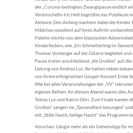
der „Corona-bedingten Zwangspause endlich wie
Vereinschefin Iris Heß begrüßte das Publikum mit
Akteure. Den Anfang machten dabei die Kinder. 
Mädchen exzellent auf ihren Auftritt vorbereitet
Palette reichte von dem klassischen Adventslied
Kinderliedern, wie „Ein Schmetterling im Tanne
Thomas Vorberger auf der Gitarre begleitet und e
Pause traten anschließend „die Großen“ auf, die
Leitung von Andrea Luz. Sie hatten neben bekan
von ihrem erfolgreichen Gospel-Konzert Ende Se
Wie bei allen Veranstaltungen der „YV“ rekrutie
eigenen Reihen. An diesem Abend waren dies An
Tobias Luz und Katrin Dörr. Zum Finale kamen 
Großen“ sangen sie „Tausendfach besungen“ und 
mit „Stille Nacht, heilige Nacht“ das Programm b
Vorschau: Längst mehr als ein Geheimtipp für In