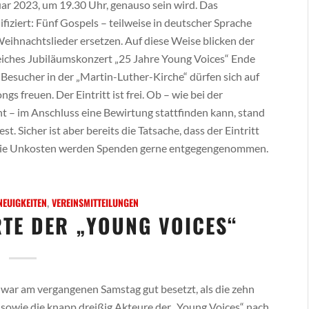
ar 2023, um 19.30 Uhr, genauso sein wird. Das
ziert: Fünf Gospels – teilweise in deutscher Sprache
eihnachtslieder ersetzen. Auf diese Weise blicken der
reiches Jubiläumskonzert „25 Jahre Young Voices“ Ende
esucher in der „Martin-Luther-Kirche“ dürfen sich auf
s freuen. Der Eintritt ist frei. Ob – wie bei der
t – im Anschluss eine Bewirtung stattfinden kann, stand
. Sicher ist aber bereits die Tatsache, dass der Eintritt
uf die Unkosten werden Spenden gerne entgegengenommen.
NEUIGKEITEN
,
VEREINSMITTEILUNGEN
TE DER „YOUNG VOICES“
war am vergangenen Samstag gut besetzt, als die zehn
 sowie die knapp dreißig Akteure der „Young Voices“ nach