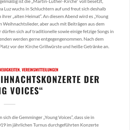
elmäßig ist die „Martin-Luther-Kirche“ voll besetzt,
a Luz wuchs in Schluchtern auf und freut sich deshalb
n ihrer „alten Heimat“. An diesem Abend wird es „Young
en Weihnachtslieder, aber auch mit Beiträgen aus dem
rfen sich auf traditionelle sowie einige fetzige Songs in
i, Spenden werden gerne entgegengenommen. Nach dem
latz vor der Kirche Grillwürste und heiße Getränke an.
NEUIGKEITEN
,
VEREINSMITTEILUNGEN
EIHNACHTSKONZERTE DER
G VOICES“
sich die Gemminger „Young Voices“, dass sie in
2019 im jährlichen Turnus durchgeführten Konzerte