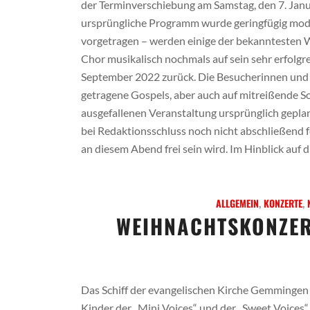
der Terminverschiebung am Samstag, den 7. Janu
ursprüngliche Programm wurde geringfügig modifi
vorgetragen – werden einige der bekanntesten W
Chor musikalisch nochmals auf sein sehr erfolg
September 2022 zurück. Die Besucherinnen und B
getragene Gospels, aber auch auf mitreißende Song
ausgefallenen Veranstaltung ursprünglich geplan
bei Redaktionsschluss noch nicht abschließend fest
an diesem Abend frei sein wird. Im Hinblick a
ALLGEMEIN
,
KONZERTE
,
WEIHNACHTSKONZER
Das Schiff der evangelischen Kirche Gemmingen 
Kinder der „Mini Voices“ und der „Sweet Voices“