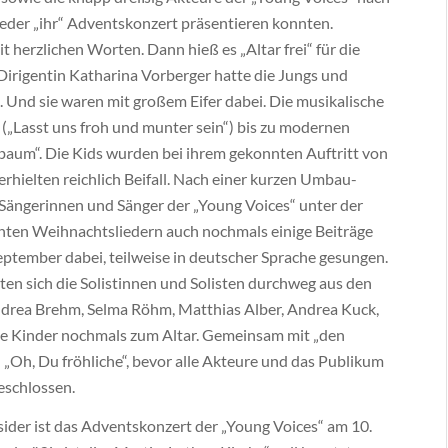
der „ihr“ Adventskonzert präsentieren konnten.
 herzlichen Worten. Dann hieß es „Altar frei“ für die
Dirigentin Katharina Vorberger hatte die Jungs und
. Und sie waren mit großem Eifer dabei. Die musikalische
 („Lasst uns froh und munter sein“) bis zu modernen
nbaum“. Die Kids wurden bei ihrem gekonnten Auftritt von
rhielten reichlich Beifall. Nach einer kurzen Umbau-
 Sängerinnen und Sänger der „Young Voices“ unter der
nten Weihnachtsliedern auch nochmals einige Beiträge
ptember dabei, teilweise in deutscher Sprache gesungen.
rten sich die Solistinnen und Solisten durchweg aus den
drea Brehm, Selma Röhm, Matthias Alber, Andrea Kuck,
die Kinder nochmals zum Altar. Gemeinsam mit „den
„Oh, Du fröhliche“, bevor alle Akteure und das Publikum
eschlossen.
sider ist das Adventskonzert der „Young Voices“ am 10.