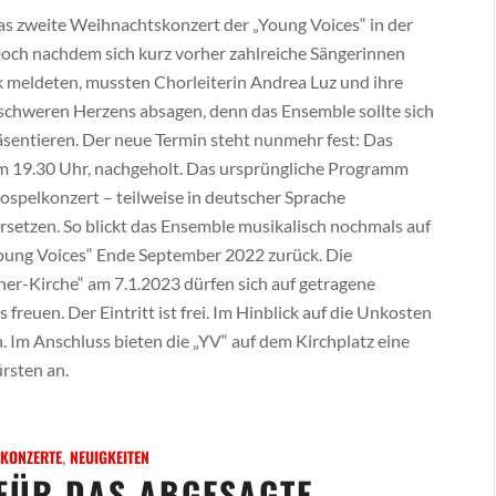
das zweite Weihnachtskonzert der „Young Voices“ in der
Doch nachdem sich kurz vorher zahlreiche Sängerinnen
nk meldeten, mussten Chorleiterin Andrea Luz und ihre
schweren Herzens absagen, denn das Ensemble sollte sich
räsentieren. Der neue Termin steht nunmehr fest: Das
um 19.30 Uhr, nachgeholt. Das ursprüngliche Programm
ospelkonzert – teilweise in deutscher Sprache
rsetzen. So blickt das Ensemble musikalisch nochmals auf
Young Voices“ Ende September 2022 zurück. Die
er-Kirche“ am 7.1.2023 dürfen sich auf getragene
freuen. Der Eintritt ist frei. Im Hinblick auf die Unkosten
m Anschluss bieten die „YV“ auf dem Kirchplatz eine
rsten an.
KONZERTE
,
NEUIGKEITEN
FÜR DAS ABGESAGTE